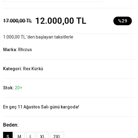
12.000,00 TL
17.000,00 TL
%29
1.000,00 TL 'den başlayan taksitlerle
Marka:
Rhizus
Kategori:
Rex Kürkü
Stok:
20+
En geç 11 Ağustos Salı günü kargoda!
Beden:
S
M
L
XL
2XL