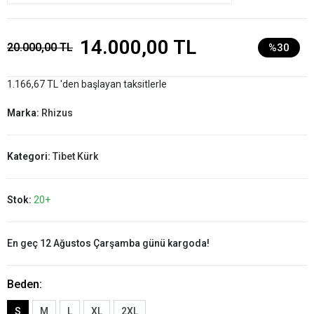
14.000,00 TL
20.000,00 TL
%30
1.166,67 TL 'den başlayan taksitlerle
Marka:
Rhizus
Kategori:
Tibet Kürk
Stok:
20+
En geç 12 Ağustos Çarşamba günü kargoda!
Beden:
S
M
L
XL
2XL