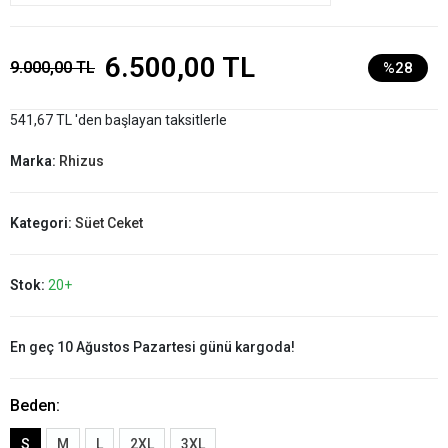
6.500,00 TL
9.000,00 TL
%28
541,67 TL 'den başlayan taksitlerle
Marka:
Rhizus
Kategori:
Süet Ceket
Stok:
20+
En geç 10 Ağustos Pazartesi günü kargoda!
Beden:
S
M
L
2XL
3XL