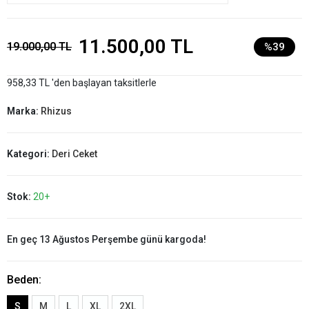
11.500,00 TL
19.000,00 TL
%39
958,33 TL 'den başlayan taksitlerle
Marka:
Rhizus
Kategori:
Deri Ceket
Stok:
20+
En geç 13 Ağustos Perşembe günü kargoda!
Beden:
S
M
L
XL
2XL