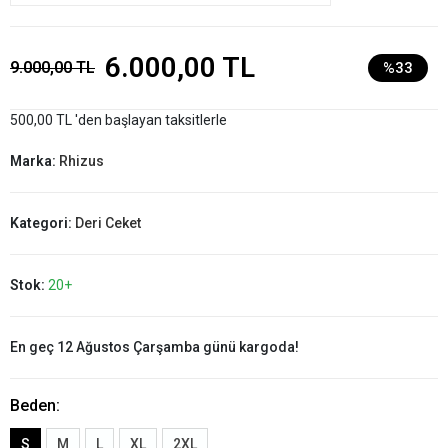
6.000,00 TL
9.000,00 TL
%33
500,00 TL 'den başlayan taksitlerle
Marka:
Rhizus
Kategori:
Deri Ceket
Stok:
20+
En geç 12 Ağustos Çarşamba günü kargoda!
Beden:
S
M
L
XL
2XL